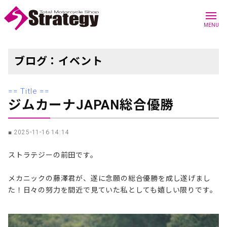
menu
MENU
ブログ：イベント
ジムカーナJAPAN総合優勝
■ 2025-11-16 14:14
ストラテジーの前田です。
メカニックの藤澤君が、遂に念願の総合優勝を成し遂げまし
た！日々の努力を間近で見ていた私としても嬉しい限りです。