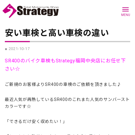
menu
MENU
安い車検と高い車検の違い
■ 2021-10-17
SR400のバイク車検もStrategy福岡中央店にお任せ下
さい☆
ご新規のお客様よりSR400の車検のご依頼を頂きました♪
最近人気が再熱しているSR400のこれまた人気のサンバースト
カラーです☆
「できるだけ安く収めたい！」