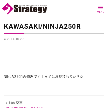
menu
MENU
KAWASAKI/NINJA250R
■ 2014-10-27
NINJA250Rの修理です！まずはお見積もりから✩
« 前の記事