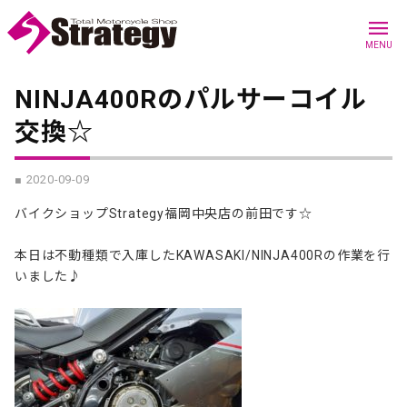
menu
MENU
NINJA400Rのパルサーコイル
交換☆
■ 2020-09-09
バイクショップStrategy福岡中央店の前田です☆
本日は不動種類で入庫したKAWASAKI/NINJA400Rの作業を行
いました♪