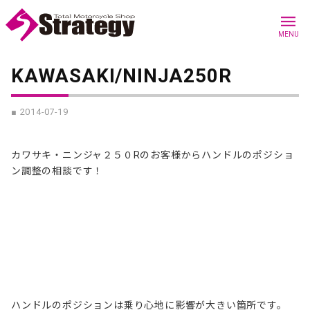
menu
MENU
KAWASAKI/NINJA250R
■ 2014-07-19
カワサキ・ニンジャ２５０Rのお客様からハンドルのポジショ
ン調整の相談です！
ハンドルのポジションは
乗り心地に影響が大きい箇所です。