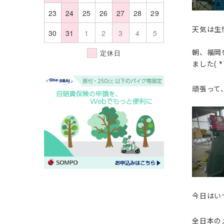
23
24
25
26
27
28
29
天気は生
30
31
1
2
3
4
5
朝、福岡
定休日
ました( *
頑張って
今日はい
全日本の