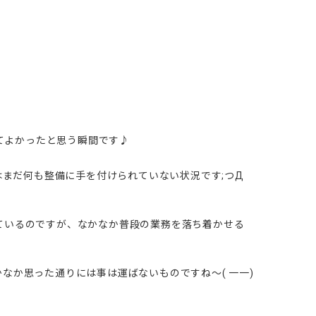
してよかったと思う瞬間です♪
はまだ何も整備に手を付けられていない状況です;つД
ているのですが、なかなか普段の業務を落ち着かせる
なか思った通りには事は運ばないものですね～( 一一)