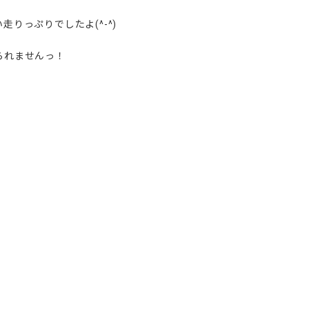
りっぷりでしたよ(^-^)
られませんっ！