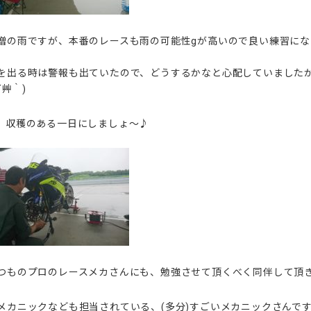
憎の雨ですが、本番のレースも雨の可能性gが高いので良い練習に
を出る時は警報も出ていたので、どうするかなと心配していました
´艸｀)
、収穫のある一日にしましょ～♪
つものプロのレースメカさんにも、勉強させて頂くべく同伴して頂
メカニックなども担当されている、(多分)すごいメカニックさんです( 