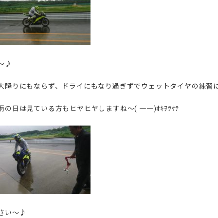
～♪
大降りにもならず、ドライにもなり過ぎずでウェットタイヤの練習
の日は見ている方もヒヤヒヤしますね～( 一一)ｵｷｦﾂｹﾃ
さい～♪