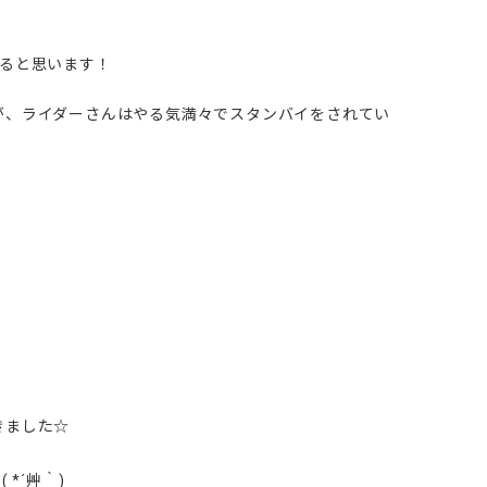
なると思います！
が、ライダーさんはやる気満々でスタンバイをされてい
きました☆
*´艸｀)