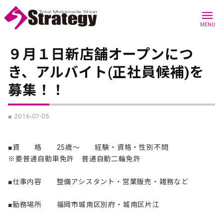
menu
MENU
９月１日新店舗オープンにつ
き、アルバイト(正社員候補)を
募集！！
■ 2016-07-05
■資 格 25歳～ 経験・資格・性別不問
※要普通自動車免許 普通自動二輪免許
■仕事内容 整備アシスタント・営業販売・雑務など
■勤務場所 福岡市城南区別府・城南区片江