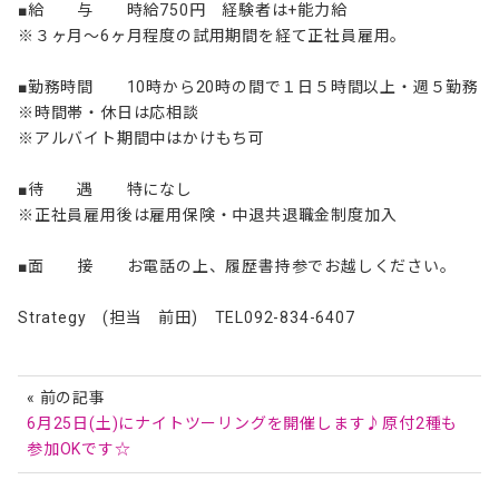
■給 与 時給750円 経験者は+能力給
※３ヶ月～6ヶ月程度の試用期間を経て正社員雇用。
■勤務時間 10時から20時の間で１日５時間以上・
週５勤務
※時間帯・休日は応相談
※アルバイト期間中はかけもち可
■待 遇 特になし
※正社員雇用後は雇用保険・中退共退職金制度加入
■面 接 お電話の上、履歴書持参でお越しください
。
Strategy (担当 前田) TEL092-83
4-6407
« 前の記事
6月25日(土)にナイトツーリングを開催します♪原付2種も
参加OKです☆