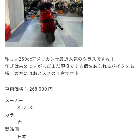
珍しい250ccアメリカン☆最近人気のクラスですね！
年式は古めですがまだまだ現役です☆個性あふれるバイクをお
探しの方にはおススメの１台です♪
車両価格：
268,000 円
メーカー
SUZUKI
カラー
赤
製造国
日本