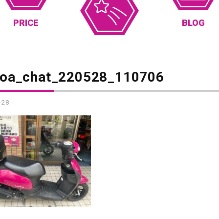
PRICE
BLOG
_oa_chat_220528_110706
-28