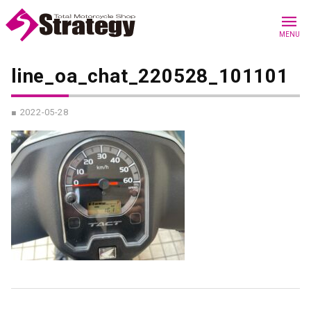
menu
MENU
line_oa_chat_220528_101101
■ 2022-05-28