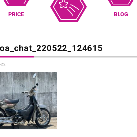
PRICE
BLOG
_oa_chat_220522_124615
-22