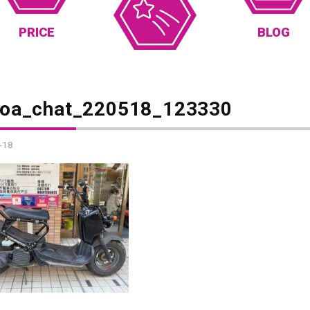
PRICE
BLOG
_oa_chat_220518_123330
-18