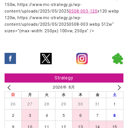
150w, https://www.mc-strategy.jp/wp-
content/uploads/2025/05/2025
0508-003-120
x120.webp
120w, https://www.mc-strategy.jp/wp-
content/uploads/2025/05/20250508-003.webp 512w"
sizes="(max-width: 250px) 100vw, 250px" />
Strategy
2026年 8月
日
月
火
水
木
金
土
26
27
28
29
30
31
1
2
3
4
5
6
7
8
9
10
11
12
13
14
15