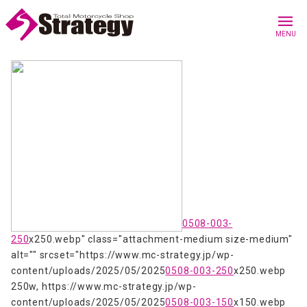
menu
MENU
0508-003-
250
x250.webp" class="attachment-medium size-medium"
alt="" srcset="https://www.mc-strategy.jp/wp-
content/uploads/2025/05/2025
0508-003-250
x250.webp
250w, https://www.mc-strategy.jp/wp-
content/uploads/2025/05/2025
0508-003-150
x150.webp