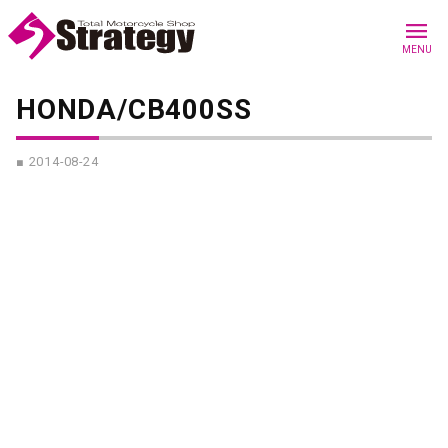
menu
MENU
HONDA/CB400SS
■ 2014-08-24