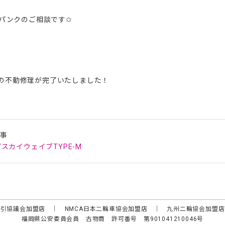
0のパンクのご相談です✩
の不動修理が完了いたしました！
記事
I/スカイウェイブTYPE-M
取引協議会加盟店 ｜ NMCA日本二輪車協会加盟店 ｜ 九州二輪協会加盟
福岡県公安委員会員 古物商 許可番号 第901041210046号