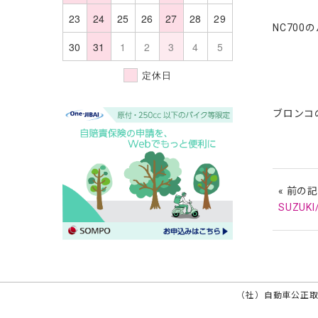
23
24
25
26
27
28
29
NC70
30
31
1
2
3
4
5
定休日
ブロンコ
« 前の
SUZUK
（社）自動車公正