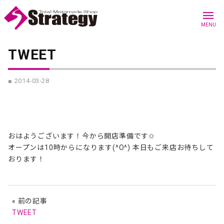
menu
MENU
TWEET
■ 2014-03-28
おはようございます！今から開店準備です✩
オープンは10時からになります(^O^) 本日もご来店お待ちして
おります！
« 前の記事
TWEET