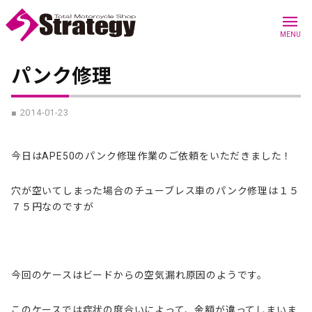
menu
MENU
パンク修理
■ 2014-01-23
今日はAPE50のパンク修理作業のご依頼をいただきました！
穴が空いてしまった場合のチューブレス車のパンク修理は１５
７５円なのですが
今回のケースはビードからの空気漏れ原因のようです。
このケースでは症状の度合いによって、金額が違ってしまいま