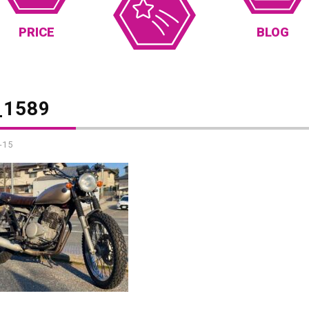
PRICE
BLOG
_1589
-15