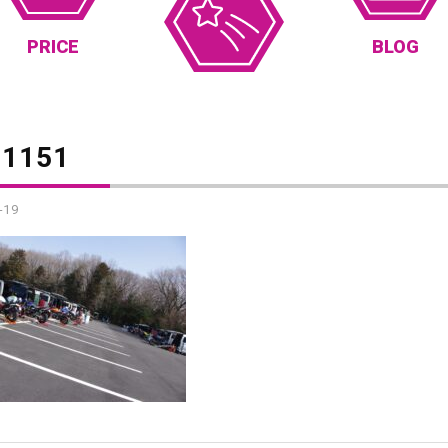
PRICE
BLOG
71151
-19