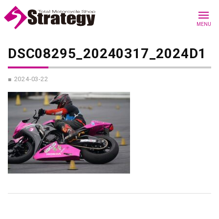
menu
MENU
DSC08295_20240317_2024D1
■ 2024-03-22