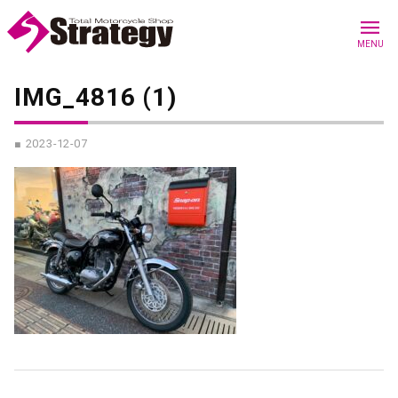
menu
MENU
IMG_4816 (1)
■ 2023-12-07