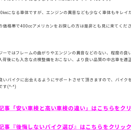
000㎞になる車体ですが、エンジンの異音なども少なく車体もキレイ
の価格帯で400ccアメリカンをお探しの方は是非とも見に来てくだ
ジーではフレームの曲がりやエンジンの異音などのない、程度の良
入荷後にも入念な点検整備をおこない、より良い品質の中古車を適
良いバイクに出会えるようにサポートさせて頂きますので、バイク
す(^-^)
記事「安い車検と高い車検の違い」はこちらをク
記事『後悔しないバイク選び』はこちらをクリッ