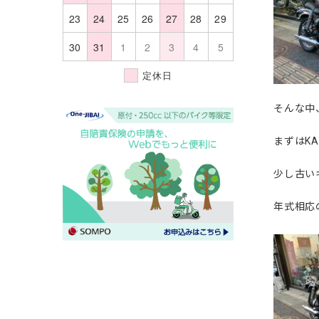
23
24
25
26
27
28
29
30
31
1
2
3
4
5
定休日
そんな中
まずはKA
少し古い
年式相応