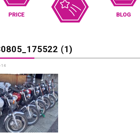
PRICE
BLOG
0805_175522 (1)
-14